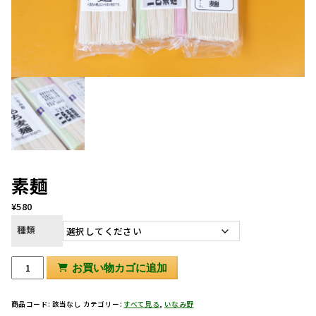
素麺
¥
580
種類
素
お買い物カゴに追加
麺
個
商品コード:
該当なし
カテゴリー:
すべて見る
,
いなみ野