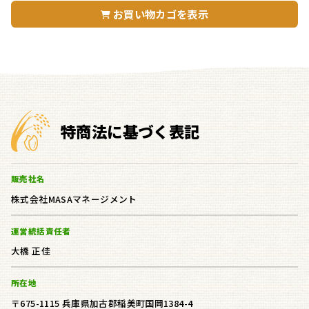
き
き
お買い物カゴを表示
ま
ま
す
す
特商法に基づく表記
販売社名
株式会社MASAマネージメント
運営統括責任者
大橋 正佳
所在地
〒675-1115 兵庫県加古郡稲美町国岡1384-4