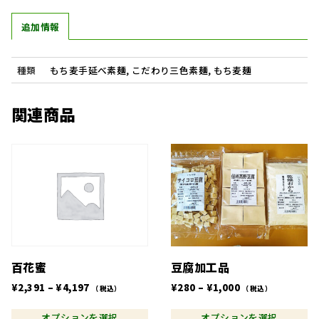
追加情報
種類
もち麦手延べ素麺, こだわり三色素麺, もち麦麺
関連商品
こ
こ
の
の
商
商
品
品
に
に
は
は
複
複
豆腐加工品
百花蜜
数
数
の
の
価
価
¥
280
–
¥
1,000
¥
2,391
–
¥
4,197
（税込）
（税込）
バ
バ
格
格
リ
リ
オプションを選択
オプションを選択