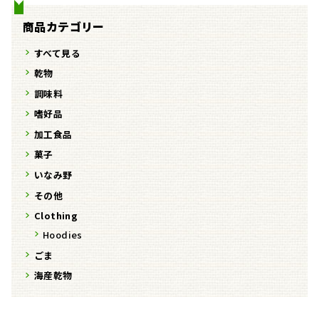
ー
ー
り
り
ジ
ジ
商品カテゴリー
ま
ま
か
か
す。
す。
すべて見る
ら
ら
オ
オ
選
選
乾物
プ
プ
択
択
調味料
シ
シ
で
で
ョ
ョ
嗜好品
き
き
ン
ン
加工食品
ま
ま
は
は
す
す
菓子
商
商
いなみ野
品
品
ペ
ペ
その他
ー
ー
Clothing
ジ
ジ
Hoodies
か
か
ごま
ら
ら
選
選
海産乾物
択
択
で
で