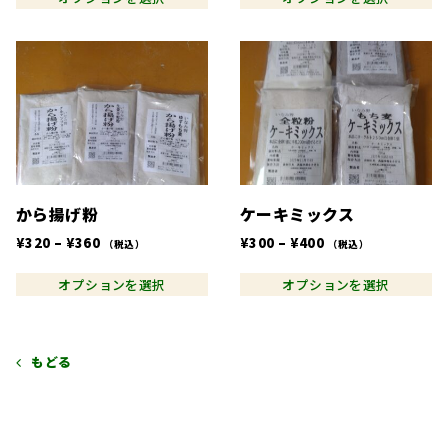
帯:
帯:
エ
エ
¥280
¥2,391
ー
ー
–
–
こ
こ
シ
シ
¥1,000
¥4,197
の
の
ョ
ョ
商
商
ン
ン
品
品
が
が
に
に
あ
あ
は
は
り
り
複
複
ま
ま
から揚げ粉
ケーキミックス
数
数
す。
す。
の
の
価
価
¥
320
–
¥
360
¥
300
–
¥
400
（税込）
（税込）
オ
オ
バ
バ
格
格
プ
プ
リ
リ
オプションを選択
オプションを選択
帯:
帯:
シ
シ
エ
エ
¥320
¥300
ョ
ョ
ー
ー
–
–
ン
ン
シ
シ
¥360
¥400
もどる
は
は
ョ
ョ
商
商
ン
ン
品
品
が
が
ペ
ペ
あ
あ