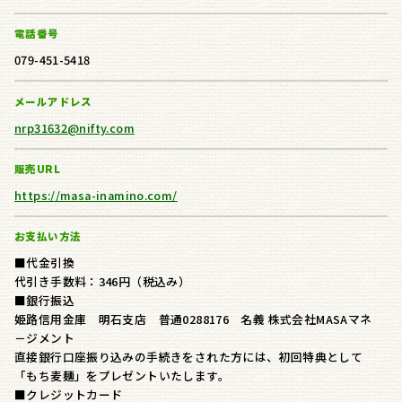
電話番号
079-451-5418
メールアドレス
nrp31632@nifty.com
販売URL
https://masa-inamino.com/
お支払い方法
■代金引換
代引き手数料：346円（税込み）
■銀行振込
姫路信用金庫 明石支店 普通0288176 名義 株式会社MASAマネ
－ジメント
直接銀行口座振り込みの手続きをされた方には、初回特典として
「もち麦麺」をプレゼントいたします。
■クレジットカード